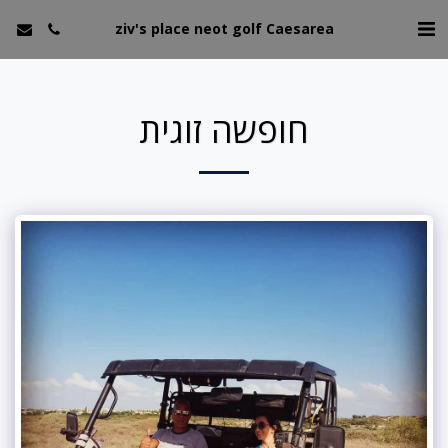
ziv's place neot golf Caesarea
חופשה זוגית