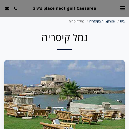
ziv's place neot golf Caesarea
בית
אטרקציות בקיסריה
נמל קיסריה
נמל קיסריה